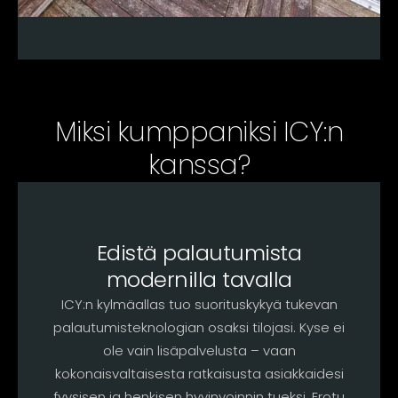
Miksi kumppaniksi ICY:n
kanssa?
Edistä palautumista
modernilla tavalla
ICY:n kylmäallas tuo suorituskykyä tukevan
palautumisteknologian osaksi tilojasi. Kyse ei
ole vain lisäpalvelusta – vaan
kokonaisvaltaisesta ratkaisusta asiakkaidesi
fyysisen ja henkisen hyvinvoinnin tueksi. Erotu