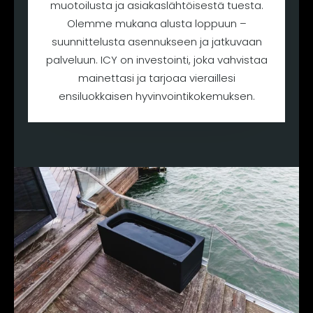
muotoilusta ja asiakaslähtöisestä tuesta.
Olemme mukana alusta loppuun –
suunnittelusta asennukseen ja jatkuvaan
palveluun. ICY on investointi, joka vahvistaa
mainettasi ja tarjoaa vieraillesi
ensiluokkaisen hyvinvointikokemuksen.