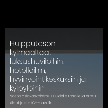
Huipputason
kylmäaltaat
luksushuviloihin,
hotelleihin,
hyvinvointikeskuksiin ja
kylpylöihin
Nosta asiakaskokemus uudelle tasolle ja erotu
kilpailijoista ICY:n avulla.