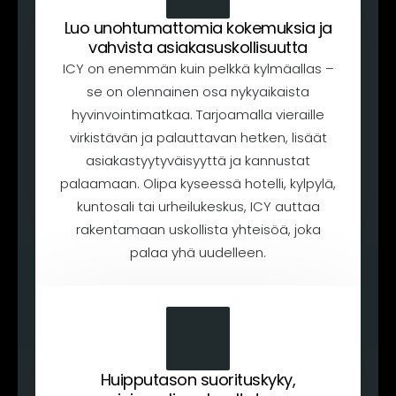
Luo unohtumattomia kokemuksia ja
vahvista asiakasuskollisuutta
ICY on enemmän kuin pelkkä kylmäallas –
se on olennainen osa nykyaikaista
hyvinvointimatkaa. Tarjoamalla vieraille
virkistävän ja palauttavan hetken, lisäät
asiakastyytyväisyyttä ja kannustat
palaamaan. Olipa kyseessä hotelli, kylpylä,
kuntosali tai urheilukeskus, ICY auttaa
rakentamaan uskollista yhteisöä, joka
palaa yhä uudelleen.
Huipputason suorituskyky,