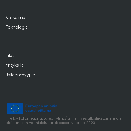
Valikoima
Teknologia
Tilaa
Yrityksille
Jälleenmyyjille
The Icy Ltd on saanut tukea kylmä/lämminvesiallasliiketoiminnan
aloittamisen valmisteluhankkeeseen vuonna 2023.