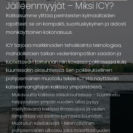
Jälleenmyyjät – Miksi ICY?
Ratkaisumme ylittää perinteisten kylmäaltaiden
rajoitteet: se on kompakti, suorituskykyinen ja aidosti
monikäyttöinen kokonaisuus.
ICY tarjoaa markkinoiden tehokkainta teknologiaa,
mahdollistaen tarkan vedenlämpötilan säädön ja
luotettavan toiminnan niin kovassa pakkasessa kuin
kuumissakin olosuhteissa.
Sen poikkeuksellinen
pohjoismainen muotoilu tekee ICY:stä näyttävän
katseenvangitsijan kaikissa ympäristöissä.
Mukavuutta kaikissa sääolosuhteissa – Suunniteltu
helppouteen ympäri vuoden: allas pysyy
miellyttävänä kaikissa ilmastoissa, ja veden
lämpötilaa voi säätää kylmästä kuumaan.
Muotoilun edelläkävijä – Minimalistinen,
pohjoismainen ulkoasu, joka määrittää uuden