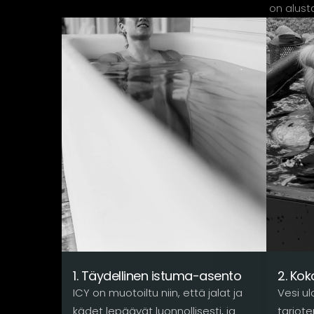
on alust
1. Täydellinen istuma-asento
2. Ko
ICY on muotoiltu niin, että jalat ja
Vesi ul
kädet lepäävät luonnollisesti, ja
tarjote