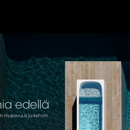
ia edellä
än mukavuus ja kehon