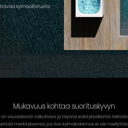
ttävää kylmäaltistusta.
Mukavuus kohtaa suorituskyvyn
 on visuaalisesti vaikuttava ja täynnä edistyksellisintä teknolog
tää merkityksensä, jos itse kylmäkokemus ei ole miellyttävä