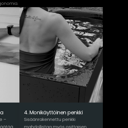
rgonomia.
ta
4. Monikäyttöinen penkki
le –
Sisäänrakennettu penkki
säätää
mahdollistaa myös osittaisen