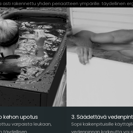
a asti rakennettu yhden periaatteen ympärille: täydellinen e
ko kehon upotus
3. Säädettävä vedenpin
ottuu varpaista leukaan,
Sopii kaikenpituisille käyttäjil
n täydellisen
vedenpinnan korkeutta voi 