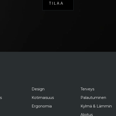
T I L A A
Design
Terveys
s
Kotimaisuus
Palautuminen
Ergonomia
Kylmä & Lämmin
Aloitus