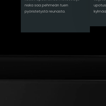
niska saa pehmeän tuen
upotus
pyöristetystä reunasta.
kylmäa