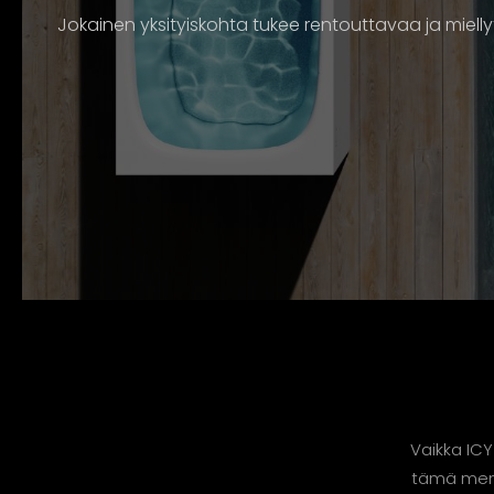
Jokainen yksityiskohta tukee rentouttavaa ja mielly
Vaikka ICY
tämä menet