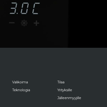
Valikoima
Tilaa
Teknologia
Yrityksille
Jälleenmyyjille