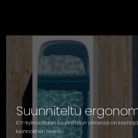
Suunniteltu ergonom
ICY-kylmäaltaan suunnittelun ytimessä on käyttäj
luonnollinen asento.