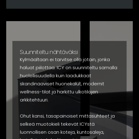
Suunniteltu nähtäväksi
Kylmäaltaan ei tarvitse olla jotain, jonka
haluat piilottaa. ICY on suunniteltu samalla
huolellisuudella kuin laadukkaat
skandinaaviset huonekalut, modernit
wellness-tilat ja harkittu ulkotilojen
arkkitehtuuri.
Ohut kansi, tasapainoiset mittasuhteet ja
selkeä muotokieli tekevät ICYstä
luonnollisen osan koteja, kuntosaleja,