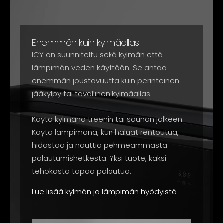
Enemmän kuin kylmäallas
ICY on suunniteltu sekä kylmän että
lämpimän veden käyttöön. Se antaa
enemmän joustavuutta kuin perinteinen
jääkylpy tai tavallinen kylmäallas.
Käytä kylmänä treenin tai saunan jälkeen.
Käytä lämpimänä, kun haluat rentoutua,
hidastaa ja nauttia pehmeämmästä
palautumishetkestä. Yksi tuote, kaksi
tehokasta tapaa palautua.
Lue lisää kylmän ja lämpimän hyödyistä