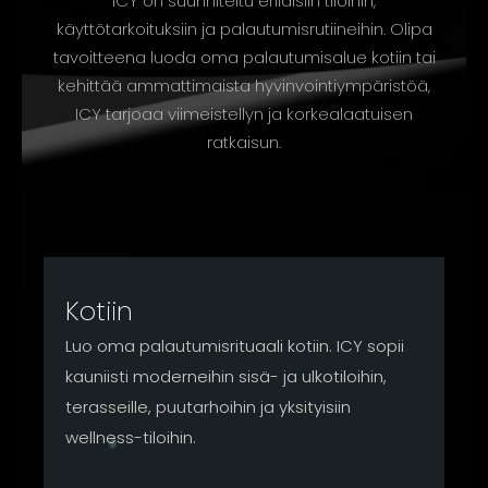
ICY on suunniteltu erilaisiin tiloihin,
käyttötarkoituksiin ja palautumisrutiineihin. Olipa
tavoitteena luoda oma palautumisalue kotiin tai
kehittää ammattimaista hyvinvointiympäristöä,
ICY tarjoaa viimeistellyn ja korkealaatuisen
ratkaisun.
Kotiin
Luo oma palautumisrituaali kotiin. ICY sopii
kauniisti moderneihin sisä- ja ulkotiloihin,
terasseille, puutarhoihin ja yksityisiin
wellness-tiloihin.