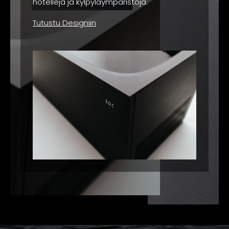
hotelleja ja kylpyläympäristöjä.
Tutustu Designiin