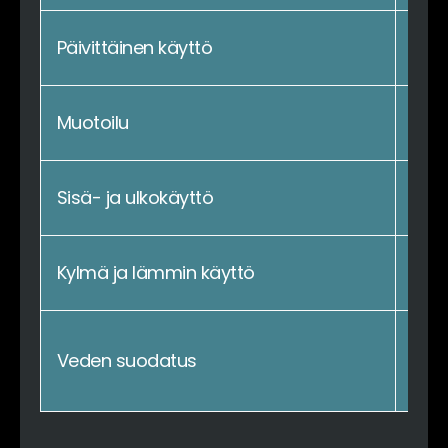
Päivittäinen käyttö
Muotoilu
Y
Sisä- ja ulkokäyttö
Rii
Kylmä ja lämmin käyttö
Yle
Veden suodatus