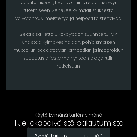
palautumiseen, hyvinvointiin ja suorituskyvyn
tukemiseen. Se tekee kylmäaltistuksesta
vaivatonta, viimeisteltyä ja helposti toistettavaa.
Sekä sisä- että ulkokäyttöön suunniteltu ICY
yhdistää kylmävesihoidon, pohjoismaisen
muotoilun, säädettävän lämpötilan ja integroidun
suodatusjärjestelmän yhteen eleganttiin
ratkaisuun.
Käytä kylmänä tai lämpimänä
Tue jokapäiväistä palautumista
Pyydä tarjous
Lue lisää