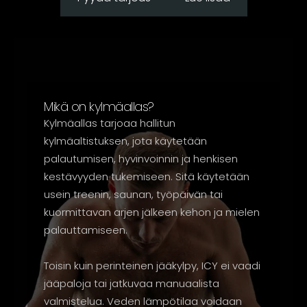
Mikä on kylmäallas?
Kylmäallas tarjoaa hallitun
kylmäaltistuksen, jota käytetään
palautumisen, hyvinvoinnin ja henkisen
kestävyyden tukemiseen. Sitä käytetään
usein treenin, saunan, työpäivän tai
kuormittavan arjen jälkeen kehon ja mielen
palauttamiseen.
Toisin kuin perinteinen jääkylpy, ICY ei vaadi
jääpaloja tai jatkuvaa manuaalista
valmistelua. Veden lämpötilaa voidaan