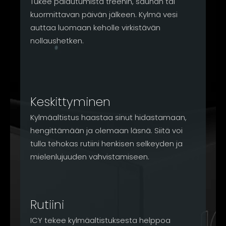
Tukee palautumista treenin, saunan tai
kuormittavan päivän jälkeen. Kylmä vesi
auttaa luomaan keholle virkistävän
nollaushetken.
Keskittyminen
Kylmäaltistus haastaa sinut hidastamaan,
hengittämään ja olemaan läsnä. Siitä voi
tulla tehokas rutiini henkisen selkeyden ja
mielenlujuuden vahvistamiseen.
Rutiini
ICY tekee kylmäaltistuksesta helppoa