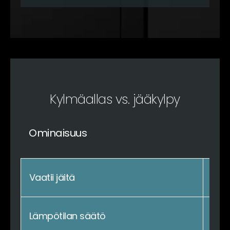
Kylmäallas vs. jääkylpy
P
Ominaisuus
Vaatii jäitä
Lämpötilan säätö