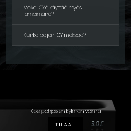
Voiko ICYä käyttää myös
lämpimänä?
Kuinka paljon ICY maksaa?
Koe pohjoisen kylmän voima
T I L A A